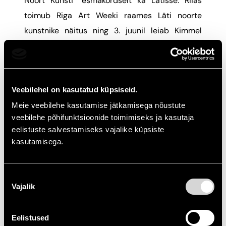
Noort Kunsti” esmakordselt ka Lätisse. Riias
toimub Riga Art Weeki raames Läti noorte
kunstnike näitus ning 3. juunil leiab Kimmel
Kvartalsis aset esimene Läti noore kunsti oksjon.
„Oleme põnevil — saame Eestis nii hästi vastu
võetud projekti koos Invegoga viia esmakordselt
Veebilehel on kasutatud küpsiseid.
ka Lätti. Meie missioon on alati olnud sama:
Meie veebilehe kasutamise jätkamisega nõustute
veebilehe põhifunktsioonide toimimiseks ja kasutaja
aidata noori andekaid kunstnikke jõuda päris
eelistuste salvestamiseks vajalike küpsiste
koju, päris seinale — nüüd siis ka armsate
kasutamisega.
lõunanaabrite juurde,” ütleb „Osta Noort Kunsti”
eestvedaja Reigo Kuivjõgi.
Nõusoleku
Vajalik
valik
Invego tõi valiku Läti noortest kunstnikest ka
Eestisse, et siinsed kunstihuvilised saaksid
Eelistused
nende loominguga lähemalt tutvuda juba enne