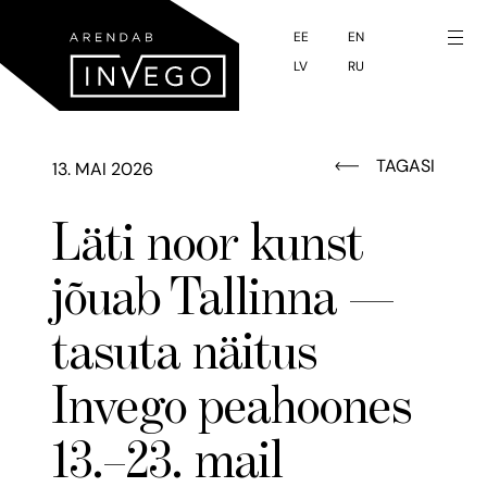
to
main
EE
EN
LV
RU
content
TAGASI
13. MAI 2026
Läti noor kunst
jõuab Tallinna —
tasuta näitus
Invego peahoones
13.–23. mail