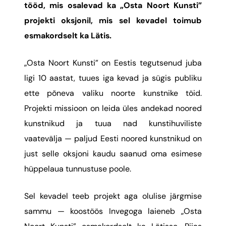
tööd, mis osalevad ka „Osta Noort Kunsti”
projekti oksjonil, mis sel kevadel toimub
esmakordselt ka Lätis.
„Osta Noort Kunsti” on Eestis tegutsenud juba
ligi 10 aastat, tuues iga kevad ja sügis publiku
ette põneva valiku noorte kunstnike töid.
Projekti missioon on leida üles andekad noored
kunstnikud ja tuua nad kunstihuviliste
vaatevälja — paljud Eesti noored kunstnikud on
just selle oksjoni kaudu saanud oma esimese
hüppelaua tunnustuse poole.
Sel kevadel teeb projekt aga olulise järgmise
sammu — koostöös Invegoga laieneb „Osta